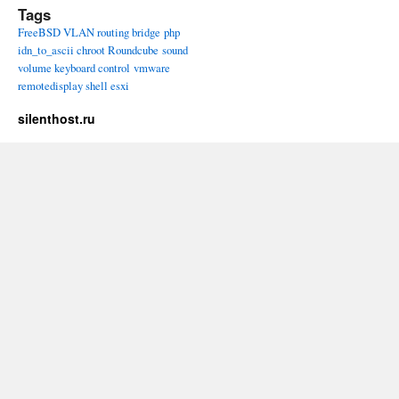
Tags
FreeBSD VLAN routing bridge
php
idn_to_ascii chroot Roundcube
sound
volume keyboard control
vmware
remotedisplay shell esxi
silenthost.ru