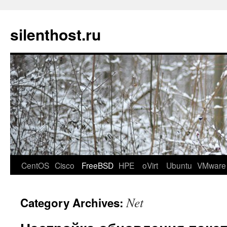
silenthost.ru
CentOS
Cisco
FreeBSD
HPE
oVirt
Ubuntu
VMware
Net
Category Archives: