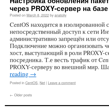
Настройка обновления паке
через PROXY-сервер на баз
Posted on
March 8, 2022
by
anatoliy
CentOS находится в изолированной с
непосредственный доступ к сети Ин
административно запрещён или отсу
Подключение можно организовать ч
хост, выступающий в роли PROXY-с
посредника. Т.е весть трафик от Cen
PROXY-серверу во внешний мир. Ш
reading
→
Posted in
CentOS
,
Net
|
Leave a comment
←
Older posts